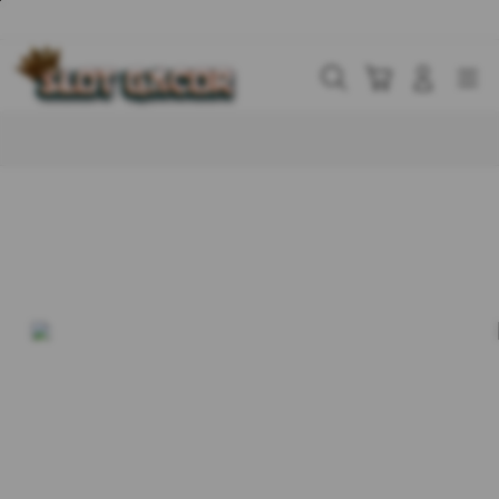
Skip
to
content
Cari
Troli
Login
Navigation
Buka Info Lebih Lanjut