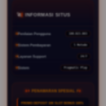
INFORMASI SITUS
Penilaian Pengguna
100.023.003
Sistem Pembayaran
5 Metode
Layanan Support
24/7
Sistem
Pragmatic Play
PENAWARAN SPESIAL
PROMO DEPOSIT 10K SLOT BONUS 100%