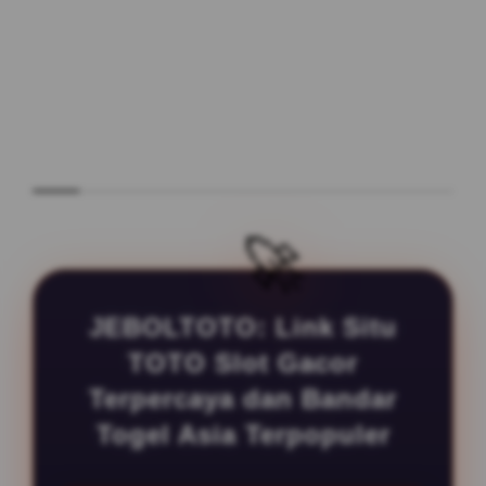
JEBOLTOTO: Link Situ
TOTO Slot Gacor
Terpercaya dan Bandar
Togel Asia Terpopuler