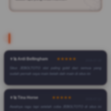
ULASAN TERBARU KOMUNITAS
JEBOLTOTO
Ardi Bellingham
★★★★★
2026-07-18
Situs JEBOLTOTO slot paling gokil dari semua yang
sudah pernah saya main betah dah main di situs ini
Tina Horse
★★★★★
2026-07-12
Awalnya ragu tapi setelah coba JEBOLTOTO di situs ini