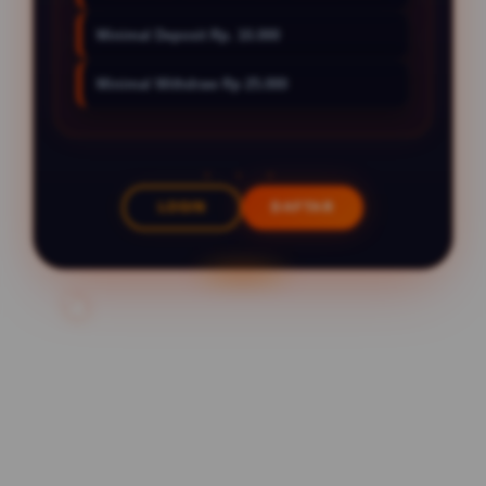
Minimal Deposit Rp. 10.000
Minimal Withdraw Rp 25.000
LOGIN
DAFTAR
Layer Popup Close
JEBOLTOTO: Link Situ
TOTO Slot Gacor Terpercaya
dan Bandar Togel Asia
Terpopuler