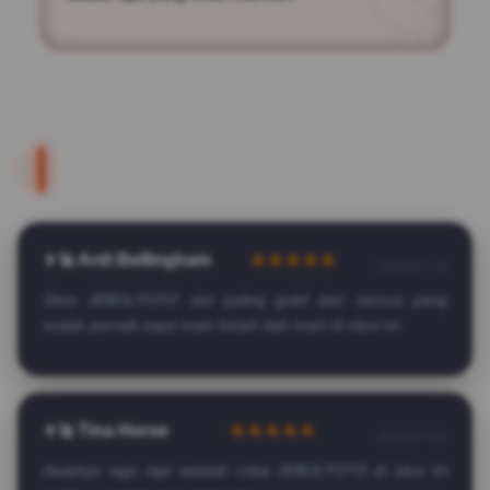
ULASAN TERBARU KOMUNITAS
JEBOLTOTO
Ardi Bellingham
★★★★★
2026-07-18
Situs JEBOLTOTO slot paling gokil dari semua yang
sudah pernah saya main betah dah main di situs ini
Tina Horse
★★★★★
2026-07-12
Awalnya ragu tapi setelah coba JEBOLTOTO di situs ini