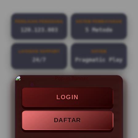
PENILAIAN PENGGUNA
SISTEM PEMBAYARAN
120.123.003
5 Metode
LAYANAN SUPPORT
SISTEM
24/7
Pragmatic Play
JEBOLTOTO
adalah bandar togel Asia terpopuler
LOGIN
dan link situs TOTO slot gacor terpercaya. Kami
menyediakan pasaran togel resmi terlengkap,
game slot online gampang menang, serta
DAFTAR
transaksi aman dengan layanan online 24 jam
nonstop setiap hari!