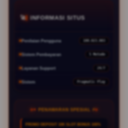
INFORMASI SITUS
Penilaian Pengguna
100.023.003
Sistem Pembayaran
5 Metode
Layanan Support
24/7
Sistem
Pragmatic Play
PENAWARAN SPESIAL
PROMO DEPOSIT 10K SLOT BONUS 100%