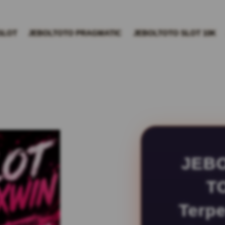
SLOT
JEBOLTOTO PRAGMATIC
JEBOLTOTO SLOT 10K
JEBO
T
Terp