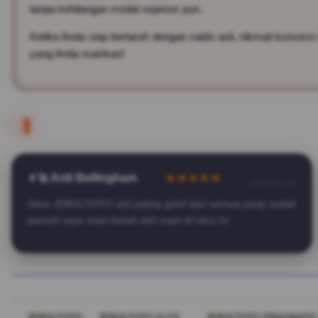
tanpa kehilangan modal sepeser pun.
Ketika Anda siap bertaruh dengan saldo asli, nikmati konvers
yang Anda mainkan!
ULASAN TERBARU KOMUNITAS 
Ardi Bellingham
★★★★★
2026-07-18
Situs JEBOLTOTO slot paling gokil dari semua yang sudah
pernah saya main betah dah main di situs ini
JEBOLTOTO
JEBOLTOTO SLOT
JEBOLTOTO PRAGMATI