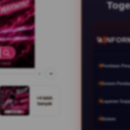
Toge
INFOR
Penilaian Pe
Sebelumnya
Berikutnya
Sistem Pemb
+4 lebih
Layanan Supp
banyak
Sistem