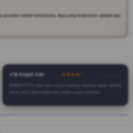
sa provider seluler terkemuka. Apa yang Anda kirim adalah apa
Angeli Jule
★★★★☆
2026-07-14
JEBOLTOTO nya seru cuma loading kadang agak lambat
saran saya dipercepat biar makin puas mainnya