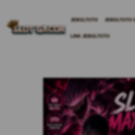
Skip
to
content
JEBOLTOTO
JEBOLTOTO 
LINK JEBOLTOTO
Buka Info Lebih Lanjut