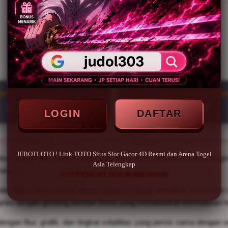
OTO Slot Gacor Terpercay
Terpopuler
ISTEM PEMBAYARAN
LAYANAN SUPPOR
5 Metode
24/7
LOGIN
DAFTAR
JEBOTLOTO ! Link TOTO Situs Slot Gacor 4D Resmi dan Arena Togel
 situs TOTO slot gacor terpercaya. Kami menyediakan pasaran toge
Asia Telengkap
ari!
© COPYRIGHT 2026 HOKIEMAS88
 Kami menyediakan akses gratis ke ribuan simulator mesin slot onl
ntegrasi dengan gerbang taruhan resmi yang menawarkan kemudahan tr
dengan fitur, grafik, dan tingkat volatilitas yang persis sama denga