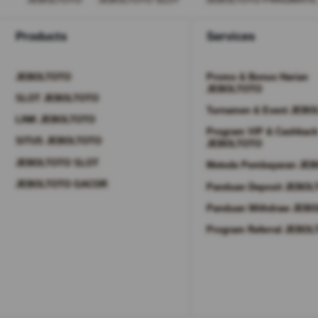
Footer Navigation
Products
Services
JEBOLTOTO
Promo & Bonus Harian
JEBOLTOTO
SLOT JEBOLTOTO
Turnamen & Event JEB
LINK JEBOLTOTO
Program VIP & Cashbac
SITUS JEBOLTOTO
JEBOLTOTO
JEBOLTOTO SLOT
Metode Pembayaran JE
JEBOLTOTO GACOR
Panduan Deposit JEBO
Panduan Withdraw JEB
Program Referral JEBO