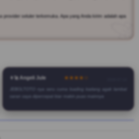
sa provider seluler terkemuka. Apa yang Anda kirim adalah apa
Angeli Jule
★★★★☆
2026-07-14
JEBOLTOTO nya seru cuma loading kadang agak lambat
saran saya dipercepat biar makin puas mainnya