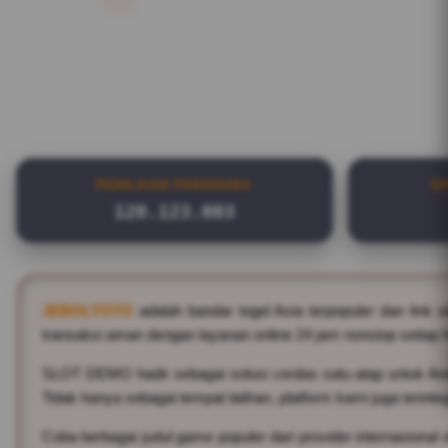
Layer Popup Close
JEBOLTOTO: Link Situ T
PENILAIAN PENGGUNA
S
120.123.003
JEBOLTOTO
adalah bandar togel Asia terpopuler dan link
transaksi aman dengan layanan online 24 jam nonstop setiap h
SLOT DEMO hadir sebagai solusi cerdas satu atap untuk Anda!
Tidak hanya sebagai tempat latihan, platform kami juga teri
Coba berbagai judul game populer dari provider internasional 