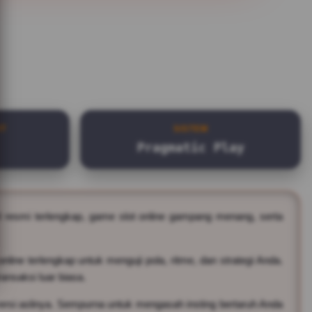
a dan Bandar Togel Asia
T
SISTEM
Pragmatic Play
l resmi terlengkap, game slot online gampang menang, serta
ine terlengkap untuk menguji pola, ritme, dan strategi Anda.
ansaksi luar biasa.
n versi aslinya. Sempurna untuk mengasah insting bertaruh Anda