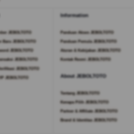
Information
mber JEBOLTOTO
Panduan Akses JEBOLTOTO
un Baru JEBOLTOTO
Panduan Pemula JEBOLTOTO
sword JEBOLTOTO
Aturan & Kebijakan JEBOLTOTO
ransaksi JEBOLTOTO
Kontak Resmi JEBOLTOTO
erifikasi JEBOLTOTO
About JEBOLTOTO
VIP JEBOLTOTO
Tentang JEBOLTOTO
Kenapa Pilih JEBOLTOTO
Partner & Affiliate JEBOLTOTO
Brand & Identitas JEBOLTOTO