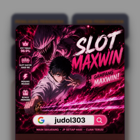
PENILAIAN PENGGUNA
SISTEM PEMBAYARAN
120.123.003
5 Metode
LAYANAN SUPPORT
SISTEM
24/7
Pragmatic Play
JEBOLTOTO
adalah bandar togel Asia terpopuler
dan link situs TOTO slot gacor terpercaya. Kami
menyediakan pasaran togel resmi terlengkap,
game slot online gampang menang, serta
transaksi aman dengan layanan online 24 jam
nonstop setiap hari!