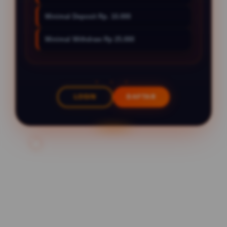
Minimal Deposit Rp. 10.000
Minimal Withdraw Rp 25.000
LOGIN
DAFTAR
Layer Popup Close
JEBOLTOTO: Link Situ
TOTO Slot Gacor Terpercaya
dan Bandar Togel Asia
Terpopuler