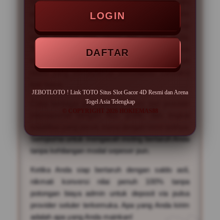
SLOT DEMO hadir sebagai solusi cerdas satu
atap untuk Anda! Kami menyediakan akses gratis
LOGIN
ke ribuan simulator mesin slot online terlengkap
untuk menguji pola, ritme, dan strategi Anda.
Tidak hanya sebagai tempat latihan, platform
DAFTAR
kami juga terintegrasi dengan gerbang taruhan
resmi yang menawarkan kemudahan transaksi
luar biasa.
JEBOTLOTO ! Link TOTO Situs Slot Gacor 4D Resmi dan Arena
Togel Asia Telengkap
Coba berbagai judul game populer dari provider
© COPYRIGHT 2026 HOKIEMAS88
internasional dengan fitur, grafik, dan tingkat
volatilitas yang persis sama dengan versi aslinya.
Sempurna untuk mengasah insting bertaruh Anda
tanpa kehilangan modal sepeser pun.
Ketika Anda siap bertaruh dengan saldo asli,
nikmati konversi nilai penuh 100% tanpa
potongan biaya admin untuk deposit via pulsa
provider seluler terkemuka. Apa yang Anda kirim
adalah apa yang Anda mainkan!