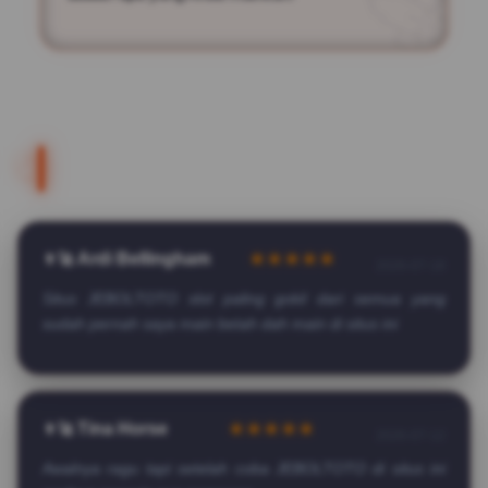
ULASAN TERBARU KOMUNITAS
JEBOLTOTO
Ardi Bellingham
★★★★★
2026-07-18
Situs JEBOLTOTO slot paling gokil dari semua yang
sudah pernah saya main betah dah main di situs ini
Tina Horse
★★★★★
2026-07-12
Awalnya ragu tapi setelah coba JEBOLTOTO di situs ini