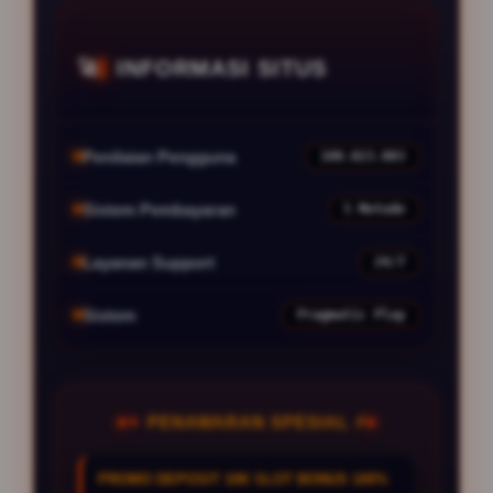
INFORMASI SITUS
Penilaian Pengguna
100.023.003
Sistem Pembayaran
5 Metode
Layanan Support
24/7
Sistem
Pragmatic Play
PENAWARAN SPESIAL
PROMO DEPOSIT 10K SLOT BONUS 100%