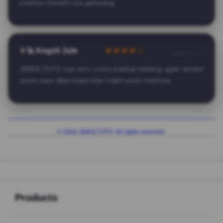
soalnya maxwin nya gampang
Angeli Jule
★★★★☆
2026-07-14
JEBOLTOTO nya seru cuma loading kadang agak lambat
saran saya dipercepat biar makin puas mainnya
© 2026 JEBOLTOTO. All rights reserved.
Buka
Footer Navigation
Products