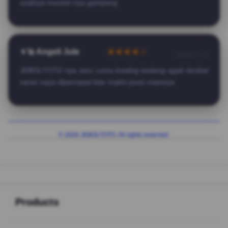
soalnya maxwin nya gampang
Angeli Jule
★★★★☆
2026-07-14
JEBOLTOTO nya seru cuma loading kadang agak lambat
saran saya dipercepat biar makin puas mainnya
© 2026 JEBOLTOTO. All rights reserved.
Buka
Footer Navigation
Products