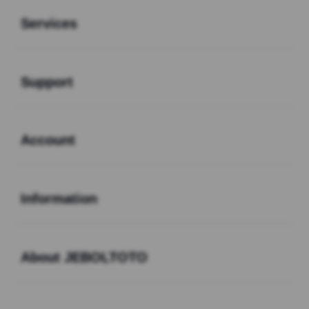
Buka
Services
Buka
Support
Buka
Account
Buka
Information
Buka
About JEBOLTOTO