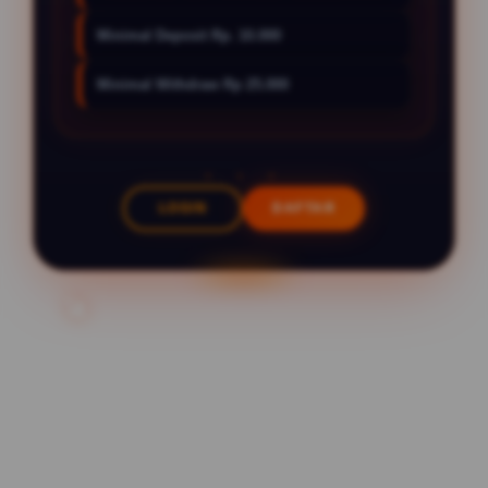
Minimal Deposit Rp. 10.000
Minimal Withdraw Rp 25.000
LOGIN
DAFTAR
Layer Popup Close
JEBOLTOTO: Link Situ
TOTO Slot Gacor Terpercaya
dan Bandar Togel Asia
Terpopuler