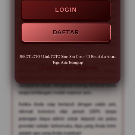
SLOT DEMO hadir sebagai solusi cerdas satu
atap untuk Anda! Kami menyediakan akses gratis
LOGIN
ke ribuan simulator mesin slot online terlengkap
untuk menguji pola, ritme, dan strategi Anda.
Tidak hanya sebagai tempat latihan, platform
DAFTAR
kami juga terintegrasi dengan gerbang taruhan
resmi yang menawarkan kemudahan transaksi
luar biasa.
JEBOTLOTO ! Link TOTO Situs Slot Gacor 4D Resmi dan Arena
Togel Asia Telengkap
Coba berbagai judul game populer dari provider
© COPYRIGHT 2026 HOKIEMAS88
internasional dengan fitur, grafik, dan tingkat
volatilitas yang persis sama dengan versi aslinya.
Sempurna untuk mengasah insting bertaruh Anda
tanpa kehilangan modal sepeser pun.
Ketika Anda siap bertaruh dengan saldo asli,
nikmati konversi nilai penuh 100% tanpa
potongan biaya admin untuk deposit via pulsa
provider seluler terkemuka. Apa yang Anda kirim
adalah apa yang Anda mainkan!