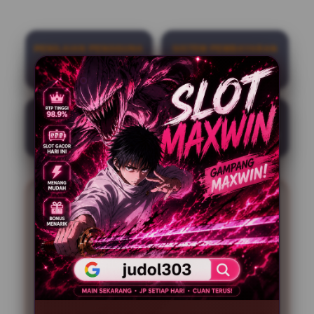
PENILAIAN PENGGUNA
SISTEM PEMBAYARAN
120.123.003
5 Metode
LAYANAN SUPPORT
SISTEM
24/7
Pragmatic Play
JEBOLTOTO
adalah bandar togel Asia terpopuler
dan link situs TOTO slot gacor terpercaya. Kami
menyediakan pasaran togel resmi terlengkap,
game slot online gampang menang, serta
transaksi aman dengan layanan online 24 jam
nonstop setiap hari!