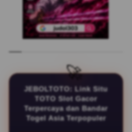
JEBOLTOTO: Link Situ
TOTO Slot Gacor
Terpercaya dan Bandar
Togel Asia Terpopuler