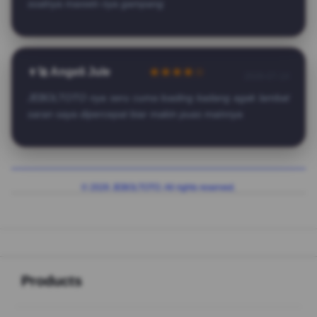
soalnya maxwin nya gampang
Angeli Jule
★★★★☆
2026-07-14
JEBOLTOTO nya seru cuma loading kadang agak lambat
saran saya dipercepat biar makin puas mainnya
© 2026 JEBOLTOTO. All rights reserved.
Buka
Footer Navigation
Products