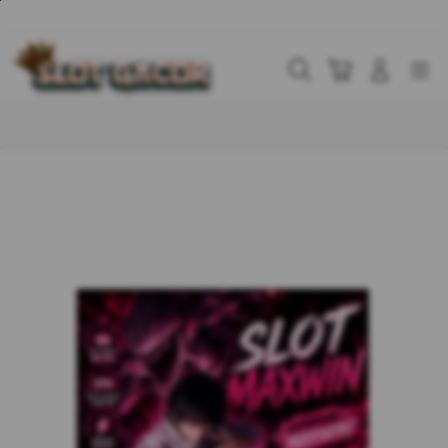
Skip
to
content
Cari
Troli
Login
Navigation
Buka Info Lebih Lanjut