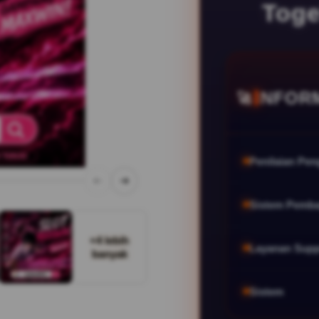
Toge
INFOR
Penilaian Pe
Sebelumnya
Berikutnya
Sistem Pemb
+4 lebih
Layanan Supp
banyak
Sistem