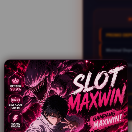
PROMO DEPO
Minimal Depo
Minimal Wit