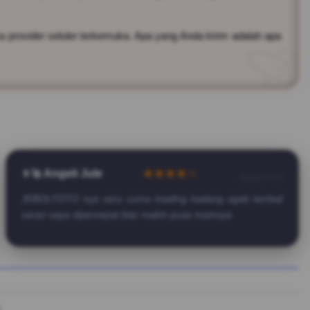
sa provider seluler terkemuka. Apa yang Anda kirim adalah apa
Angeli Jule
★★★★☆
2026-07-14
JEBOLTOTO nya seru cuma loading kadang agak lambat
saran saya dipercepat biar makin puas mainnya