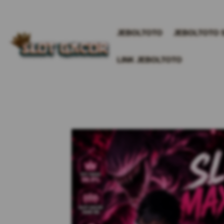
Skip
to
content
JEBOLTOTO
JEBOLTOTO 
LINK JEBOLTOTO
Buka Info Lebih Lanjut