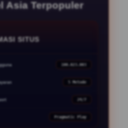
l Asia Terpopuler
MASI SITUS
ngguna
100.023.003
ayaran
5 Metode
ort
24/7
Pragmatic Play