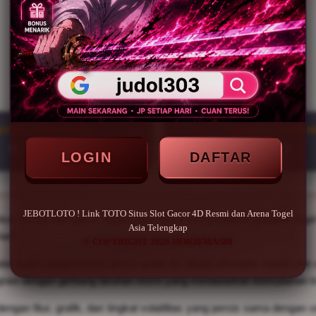
OTO Slot Gacor Terpercay
Terpopuler
ISTEM PEMBAYARAN
LAYANAN SUPPOR
5 Metode
24/7
LOGIN
DAFTAR
JEBOTLOTO ! Link TOTO Situs Slot Gacor 4D Resmi dan Arena Togel
 situs TOTO slot gacor terpercaya. Kami menyediakan pasaran toge
Asia Telengkap
ari!
© COPYRIGHT 2026 HOKIEMAS88
 Kami menyediakan akses gratis ke ribuan simulator mesin slot onl
ntegrasi dengan gerbang taruhan resmi yang menawarkan kemudahan tr
dengan fitur, grafik, dan tingkat volatilitas yang persis sama denga