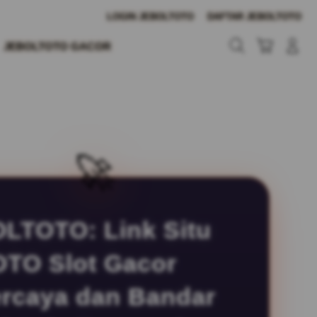
LOGIN JEBOLTOTO
DAFTAR JEBOLTOTO
Cari
Troli
Login/Sign-Up
JEBOLTOTO GACOR
Cari
LTOTO: Link Situ
OTO Slot Gacor
ercaya dan Bandar