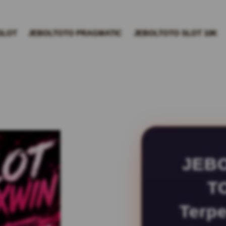
SLOT
JEBOLTOTO PRAGMATIC
JEBOLTOTO SLOT 10K
JEBO
T
Terp