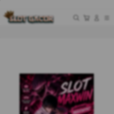
Skip
to
content
Cari
Troli
Login
Navigation
Buka Info Lebih Lanjut