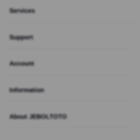
Buka
Services
Buka
Support
Buka
Account
Buka
Information
Buka
About JEBOLTOTO