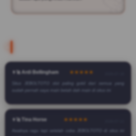
ULASAN TERBARU KOMUNITAS
JEBOLTOTO
Ardi Bellingham
★★★★★
2026-07-18
Situs JEBOLTOTO slot paling gokil dari semua yang
sudah pernah saya main betah dah main di situs ini
Tina Horse
★★★★★
2026-07-12
Awalnya ragu tapi setelah coba JEBOLTOTO di situs ini