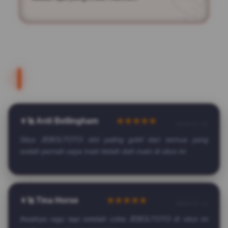
ULASAN TERBARU KOMUNITAS
JEBOLTOTO
Ardi Bellingham
★★★★★
2026-07-18
Situs JEBOLTOTO slot paling gokil dari semua yang
sudah pernah saya main betah dah main di situs ini
Tina Horse
★★★★★
2026-07-12
Awalnya ragu tapi setelah coba JEBOLTOTO di situs ini