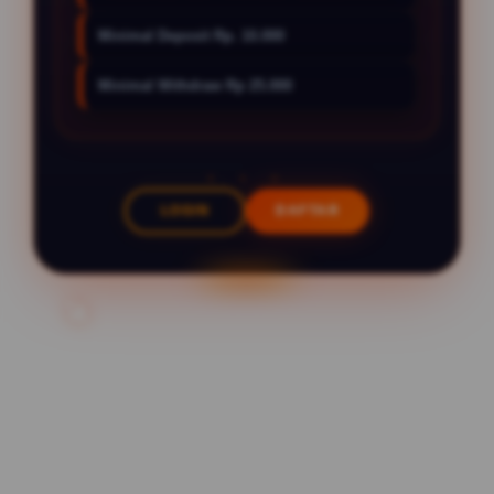
Minimal Deposit Rp. 10.000
Minimal Withdraw Rp 25.000
LOGIN
DAFTAR
Layer Popup Close
JEBOLTOTO: Link Situ
TOTO Slot Gacor Terpercaya
dan Bandar Togel Asia
Terpopuler