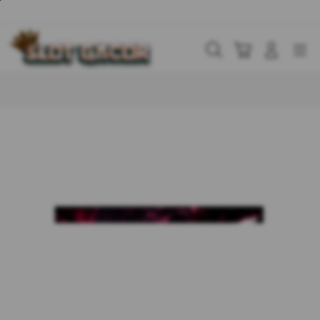
Skip
to
content
Cari
Troli
Login
Navigation
Buka Info Lebih Lanjut