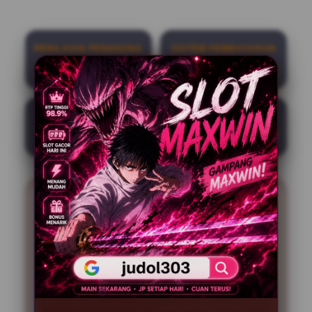
PENILAIAN PENGGUNA
SISTEM PEMBAYARAN
120.123.003
5 Metode
LAYANAN SUPPORT
SISTEM
24/7
Pragmatic Play
JEBOLTOTO
adalah bandar togel Asia terpopuler
dan link situs TOTO slot gacor terpercaya. Kami
menyediakan pasaran togel resmi terlengkap,
game slot online gampang menang, serta
transaksi aman dengan layanan online 24 jam
nonstop setiap hari!