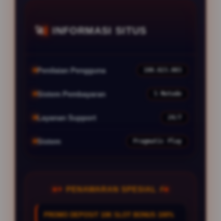
INFORMASI SITUS
Penilaian Pengguna
100.023.003
Sistem Pembayaran
5 Metode
Layanan Support
24/7
Sistem
Pragmatic Play
PENAWARAN SPESIAL
PROMO DEPOSIT 10K SLOT BONUS 100%