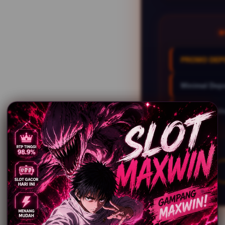
PROMO DEPO
Minimal Depo
Minimal Wit