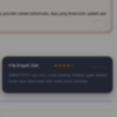
sa provider seluler terkemuka. Apa yang Anda kirim adalah apa
Angeli Jule
★★★★☆
2026-07-14
JEBOLTOTO nya seru cuma loading kadang agak lambat
saran saya dipercepat biar makin puas mainnya