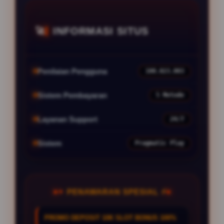
INFORMASI SITUS
Penilaian Pengguna
100.023.003
Sistem Pembayaran
5 Metode
Layanan Support
24/7
Sistem
Pragmatic Play
PENAWARAN SPESIAL
PROMO DEPOSIT 10K SLOT BONUS 100%