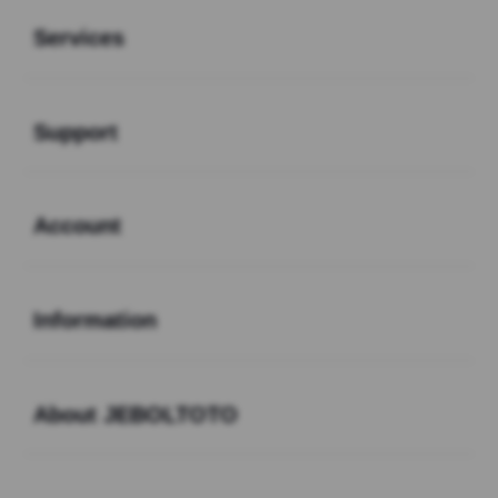
Buka
Services
Buka
Support
Buka
Account
Buka
Information
Buka
About JEBOLTOTO