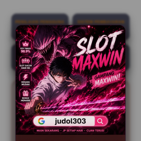
PENILAIAN PENGGUNA
SISTEM PEMBAYARAN
120.123.003
5 Metode
LAYANAN SUPPORT
SISTEM
24/7
Pragmatic Play
JEBOLTOTO
adalah bandar togel Asia terpopuler
dan link situs TOTO slot gacor terpercaya. Kami
menyediakan pasaran togel resmi terlengkap,
game slot online gampang menang, serta
transaksi aman dengan layanan online 24 jam
nonstop setiap hari!