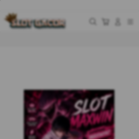
Skip
to
content
Cari
Troli
Login
Navigation
Buka Info Lebih Lanjut