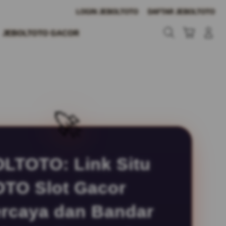
LOGIN JEBOLTOTO
DAFTAR JEBOLTOTO
Cari
Troli
Login/Sign-Up
JEBOLTOTO GACOR
Cari
LTOTO: Link Situ
OTO Slot Gacor
ercaya dan Bandar