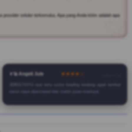
sa provider seluler terkemuka. Apa yang Anda kirim adalah apa
Angeli Jule
★★★★☆
2026-07-14
JEBOLTOTO nya seru cuma loading kadang agak lambat
saran saya dipercepat biar makin puas mainnya