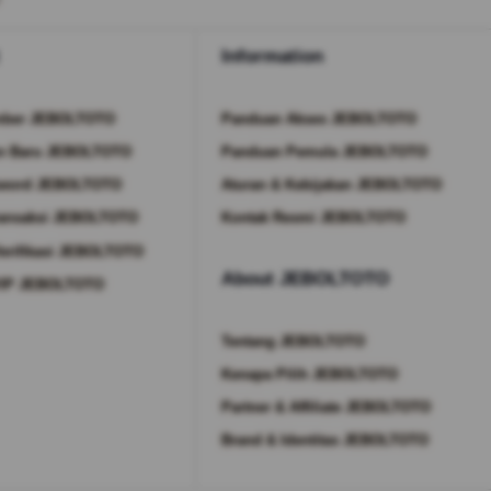
Information
mber JEBOLTOTO
Panduan Akses JEBOLTOTO
un Baru JEBOLTOTO
Panduan Pemula JEBOLTOTO
sword JEBOLTOTO
Aturan & Kebijakan JEBOLTOTO
ransaksi JEBOLTOTO
Kontak Resmi JEBOLTOTO
erifikasi JEBOLTOTO
About JEBOLTOTO
VIP JEBOLTOTO
Tentang JEBOLTOTO
Kenapa Pilih JEBOLTOTO
Partner & Affiliate JEBOLTOTO
Brand & Identitas JEBOLTOTO