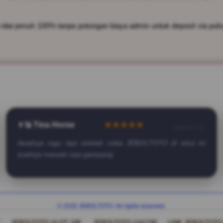
i nilai penuh 100% tanpa potongan biaya admin untuk deposit via pul
JEBOLTOTO
Tina Horse
★★★★★
2026-07-12
Awalnya ragu tapi setelah coba JEBOLTOTO di situs ini
soalnya maxwin nya gampang
© 2026 JEBOLTOTO. All rights reserved.
C
JEBOLTOTO SLOT 10K
JEBOLTOTO GACOR
LINK JEBOLTOTO