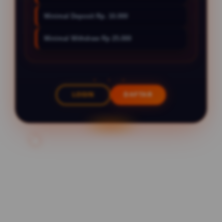
Minimal Deposit Rp. 10.000
Minimal Withdraw Rp 25.000
LOGIN
DAFTAR
Layer Popup Close
JEBOLTOTO: Link Situ
TOTO Slot Gacor Terpercaya
dan Bandar Togel Asia
Terpopuler