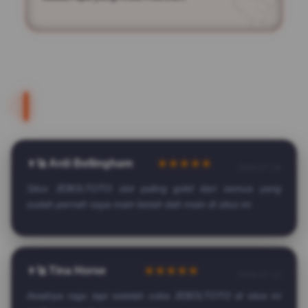
ULASAN TERBARU KOMUNITAS
JEBOLTOTO
Ardi Bellingham
★★★★★
2026-07-18
Situs JEBOLTOTO slot paling gokil dari semua yang
sudah pernah saya main betah dah main di situs ini
Tina Horse
★★★★★
2026-07-12
Awalnya ragu tapi setelah coba JEBOLTOTO di situs ini