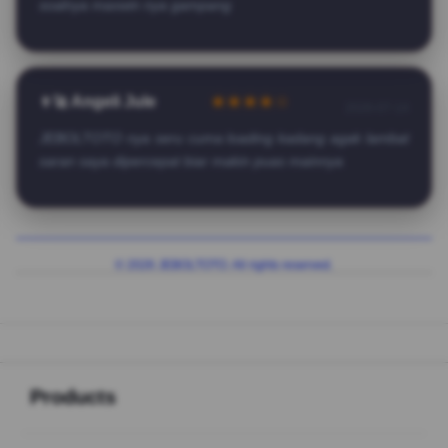
soalnya maxwin nya gampang
Angeli Jule
★★★★☆
2026-07-14
JEBOLTOTO nya seru cuma loading kadang agak lambat
saran saya dipercepat biar makin puas mainnya
© 2026 JEBOLTOTO. All rights reserved.
Buka
Footer Navigation
Products