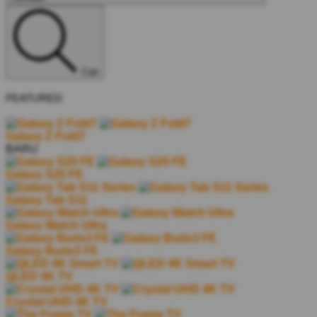
Cari
FEATURED
Galaxy Z Fold7
BARU
Galaxy S25 FE
Galaxy Tab S11
Galaxy Watch Ultra
Galaxy Buds3 FE
QLED 4K TV
Crystal UHD 4K TV