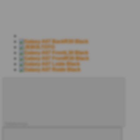
Sebelumnya