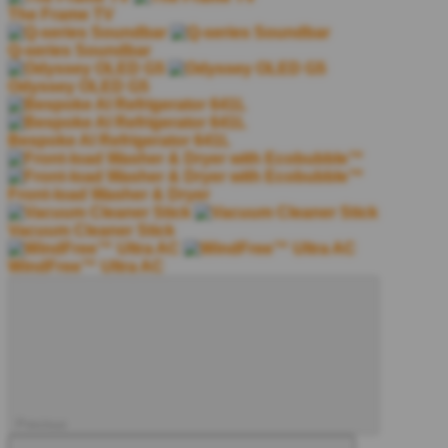
The Frame TV
Q-series Soundbar
Odyssey OLED G5
Bespoke AI Refrigerator 641L
Front-load Washer & Dryer
Vacuum Cleaner Stick
WindFree™ Ultra AC
Previous