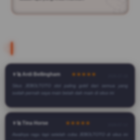
ULASAN TERBARU KOMUNITAS
JEBOLTOTO
Ardi Bellingham
★★★★★
2026-07-18
Situs JEBOLTOTO slot paling gokil dari semua yang
sudah pernah saya main betah dah main di situs ini
Tina Horse
★★★★★
2026-07-12
Awalnya ragu tapi setelah coba JEBOLTOTO di situs ini