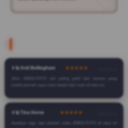
ULASAN TERBARU KOMUNITAS
JEBOLTOTO
Ardi Bellingham
★★★★★
2026-07-18
Situs JEBOLTOTO slot paling gokil dari semua yang
sudah pernah saya main betah dah main di situs ini
Tina Horse
★★★★★
2026-07-12
Awalnya ragu tapi setelah coba JEBOLTOTO di situs ini