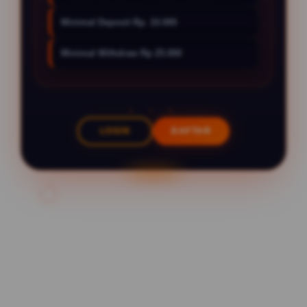
Minimal Deposit Rp. 10.000
Minimal Withdraw Rp 25.000
LOGIN
DAFTAR
Layer Popup Close
JEBOLTOTO: Link Situ
TOTO Slot Gacor Terpercaya
dan Bandar Togel Asia
Terpopuler