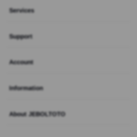
Buka
Services
Buka
Support
Buka
Account
Buka
Information
Buka
About JEBOLTOTO