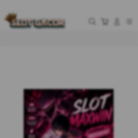
Skip
to
content
Cari
Troli
Login
Navigation
Buka Info Lebih Lanjut