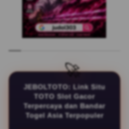
JEBOLTOTO: Link Situ
TOTO Slot Gacor
Terpercaya dan Bandar
Togel Asia Terpopuler