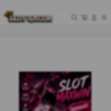
Skip
to
content
Cari
Troli
Login
Navigation
Buka Info Lebih Lanjut