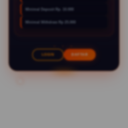
Minimal Deposit Rp. 10.000
Minimal Withdraw Rp 25.000
LOGIN
DAFTAR
Layer Popup Close
JEBOLTOTO: Link Situ
TOTO Slot Gacor Terpercaya
dan Bandar Togel Asia
Terpopuler