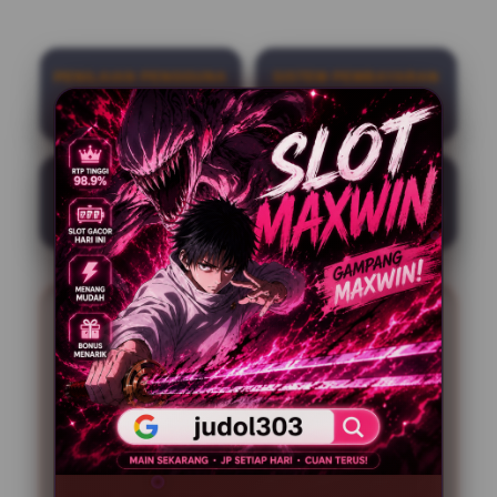
PENILAIAN PENGGUNA
SISTEM PEMBAYARAN
120.123.003
5 Metode
LAYANAN SUPPORT
SISTEM
24/7
Pragmatic Play
JEBOLTOTO
adalah bandar togel Asia terpopuler
dan link situs TOTO slot gacor terpercaya. Kami
menyediakan pasaran togel resmi terlengkap,
game slot online gampang menang, serta
transaksi aman dengan layanan online 24 jam
nonstop setiap hari!