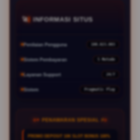
INFORMASI SITUS
Penilaian Pengguna
100.023.003
Sistem Pembayaran
5 Metode
Layanan Support
24/7
Sistem
Pragmatic Play
PENAWARAN SPESIAL
PROMO DEPOSIT 10K SLOT BONUS 100%