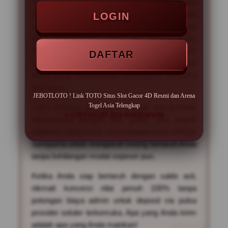
SLOT DEMO hadir sebagai solusi cerdas satu
atap untuk Anda! Kami menyediakan akses gratis
LOGIN
ke ribuan simulator mesin slot online terlengkap
untuk menguji pola, ritme, dan strategi Anda.
Tidak hanya sebagai tempat latihan, platform
DAFTAR
kami juga terintegrasi dengan gerbang taruhan
resmi yang menawarkan kemudahan transaksi
luar biasa.
JEBOTLOTO ! Link TOTO Situs Slot Gacor 4D Resmi dan Arena
Togel Asia Telengkap
Coba berbagai judul game populer dari provider
© COPYRIGHT 2026 HOKIEMAS88
internasional dengan fitur, grafik, dan tingkat
volatilitas yang persis sama dengan versi aslinya.
Sempurna untuk mengasah insting bertaruh Anda
tanpa kehilangan modal sepeser pun.
Ketika Anda siap bertaruh dengan saldo asli,
nikmati konversi nilai penuh 100% tanpa
potongan biaya admin untuk deposit via pulsa
provider seluler terkemuka. Apa yang Anda kirim
adalah apa yang Anda mainkan!