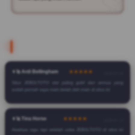
ULASAN TERBARU KOMUNITAS
JEBOLTOTO
Ardi Bellingham
★★★★★
2026-07-18
Situs JEBOLTOTO slot paling gokil dari semua yang
sudah pernah saya main betah dah main di situs ini
Tina Horse
★★★★★
2026-07-12
Awalnya ragu tapi setelah coba JEBOLTOTO di situs ini