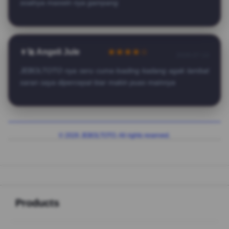
soalnya maxwin nya gampang
Angeli Jule
★★★★☆
2026-07-14
JEBOLTOTO nya seru cuma loading kadang agak lambat
saran saya dipercepat biar makin puas mainnya
© 2026 JEBOLTOTO. All rights reserved.
Buka
Footer Navigation
Products