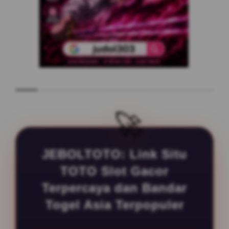
JEBOLTOTO: Link Situ
TOTO Slot Gacor
Terpercaya dan Bandar
Togel Asia Terpopuler