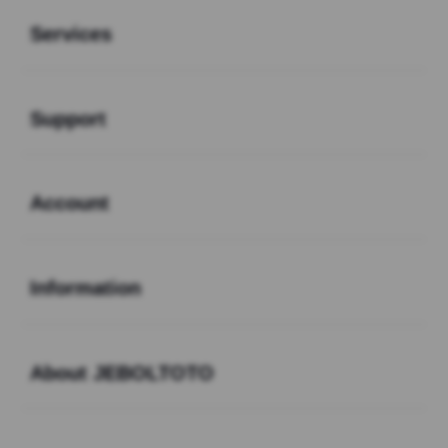
Buka
Services
Buka
Support
Buka
Account
Buka
Information
Buka
About JEBOLTOTO