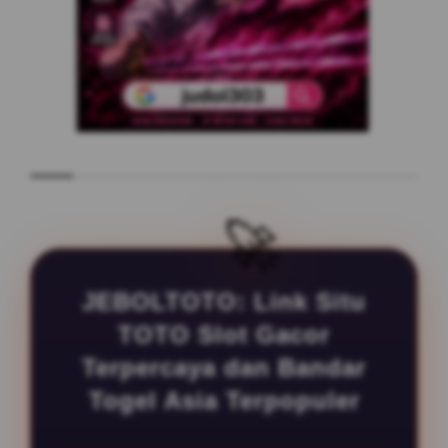
JEBOLTOTO: Link Situ
TOTO Slot Gacor
Terpercaya dan Bandar
Togel Asia Terpopuler