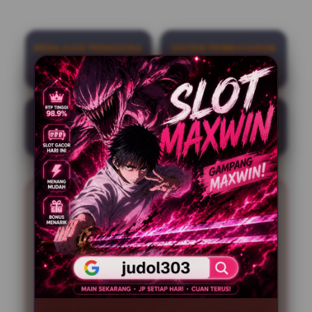
PENILAIAN PENGGUNA
SISTEM PEMBAYARAN
120.123.003
5 Metode
LAYANAN SUPPORT
SISTEM
24/7
Pragmatic Play
JEBOLTOTO
adalah bandar togel Asia terpopuler
dan link situs TOTO slot gacor terpercaya. Kami
menyediakan pasaran togel resmi terlengkap,
game slot online gampang menang, serta
transaksi aman dengan layanan online 24 jam
nonstop setiap hari!