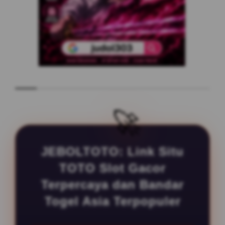
JEBOLTOTO: Link Situ
TOTO Slot Gacor
Terpercaya dan Bandar
Togel Asia Terpopuler