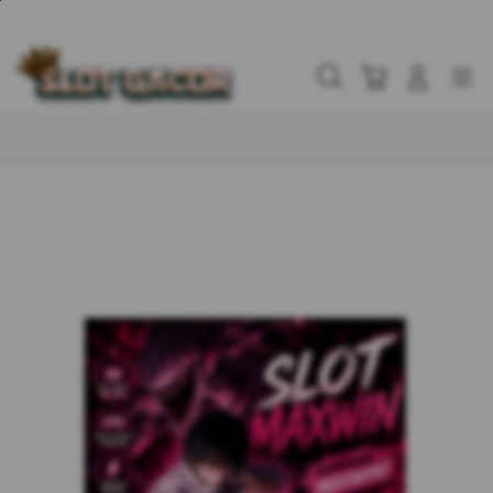
Skip
to
content
Cari
Troli
Login
Navigation
Buka Info Lebih Lanjut