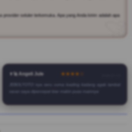
sa provider seluler terkemuka. Apa yang Anda kirim adalah apa
Angeli Jule
★★★★☆
2026-07-14
JEBOLTOTO nya seru cuma loading kadang agak lambat
saran saya dipercepat biar makin puas mainnya