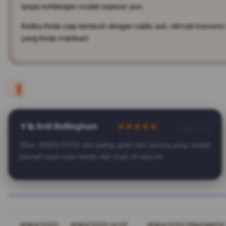
tanpa kehilangan modal sepeser pun.
Ketika Anda siap bertaruh dengan saldo asli, nikmati konvers
yang Anda mainkan!
ULASAN TERBARU KOMUNITAS 
Ardi Bellingham
★★★★★
2026-07-18
Situs JEBOLTOTO slot paling gokil dari semua yang sudah
pernah saya main betah dah main di situs ini
JEBOLTOTO
JEBOLTOTO SLOT
JEBOLTOTO PRAGMATI