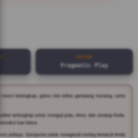
a dan Bandar Togel Asia
T
SISTEM
Pragmatic Play
l resmi terlengkap, game slot online gampang menang, serta
ine terlengkap untuk menguji pola, ritme, dan strategi Anda.
ansaksi luar biasa.
n versi aslinya. Sempurna untuk mengasah insting bertaruh Anda