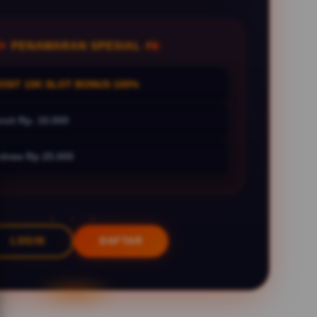
PENAWARAN SPESIAL
SIT 10K SLOT BONUS 100%
sit Rp. 10.000
hdraw Rp 25.000
LOGIN
DAFTAR