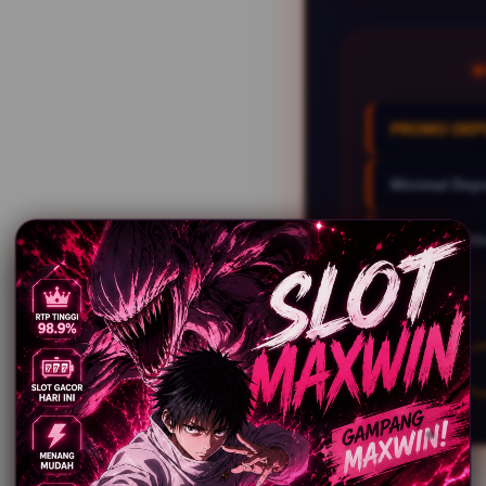
PROMO DEPO
Minimal Depo
Minimal Wit