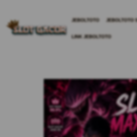
Skip
to
content
JEBOLTOTO
JEBOLTOTO 
LINK JEBOLTOTO
Buka Info Lebih Lanjut