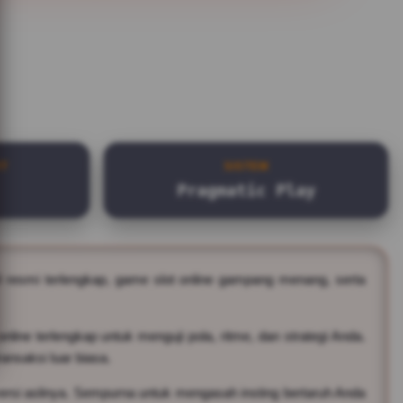
a dan Bandar Togel Asia
T
SISTEM
Pragmatic Play
l resmi terlengkap, game slot online gampang menang, serta
ine terlengkap untuk menguji pola, ritme, dan strategi Anda.
ansaksi luar biasa.
n versi aslinya. Sempurna untuk mengasah insting bertaruh Anda