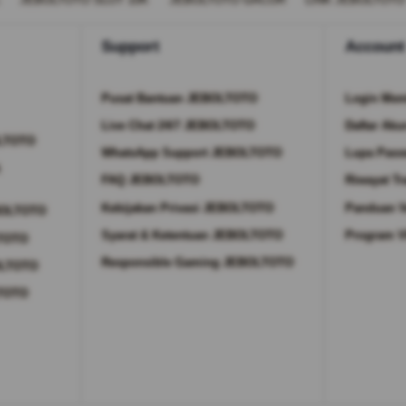
Support
Account
Pusat Bantuan JEBOLTOTO
Login Me
Live Chat 24/7 JEBOLTOTO
Daftar Ak
OLTOTO
WhatsApp Support JEBOLTOTO
Lupa Pas
k
FAQ JEBOLTOTO
Riwayat T
Kebijakan Privasi JEBOLTOTO
Panduan V
BOLTOTO
Syarat & Ketentuan JEBOLTOTO
Program 
LTOTO
Responsible Gaming JEBOLTOTO
OLTOTO
LTOTO