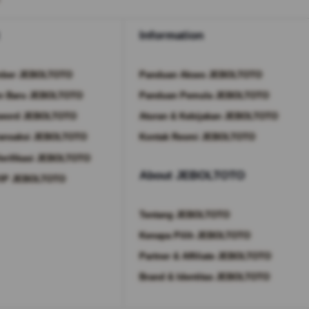
Information
mber JEBOLTOTO
Panduan Akses JEBOLTOTO
un Baru JEBOLTOTO
Panduan Pemula JEBOLTOTO
sword JEBOLTOTO
Aturan & Kebijakan JEBOLTOTO
ransaksi JEBOLTOTO
Kontak Resmi JEBOLTOTO
erifikasi JEBOLTOTO
About JEBOLTOTO
VIP JEBOLTOTO
Tentang JEBOLTOTO
Kenapa Pilih JEBOLTOTO
Partner & Affiliate JEBOLTOTO
Brand & Identitas JEBOLTOTO