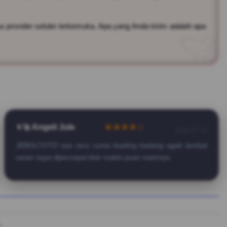
sa provider seluler terkemuka. Apa yang Anda kirim adalah apa
Angeli Jule
★★★★☆
2026-07-14
JEBOLTOTO nya seru cuma loading kadang agak lambat
saran saya dipercepat biar makin puas mainnya