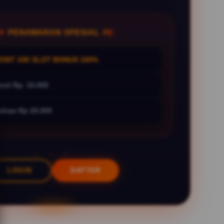
PENAWARAN SPESIAL
SIT 10K SLOT BONUS 100%
sit Rp. 10.000
hdraw Rp 25.000
LOGIN
DAFTAR