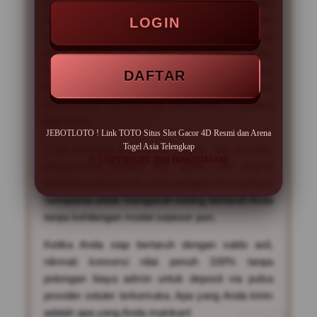
SLOT DEMO hadir sebagai solusi cerdas satu
atap untuk Anda! Kami menyediakan akses gratis
LOGIN
ke ribuan simulator mesin slot online terlengkap
untuk menguji pola, ritme, dan strategi Anda.
Tidak hanya sebagai tempat latihan, platform
DAFTAR
kami juga terintegrasi dengan gerbang taruhan
resmi yang menawarkan kemudahan transaksi
luar biasa.
JEBOTLOTO ! Link TOTO Situs Slot Gacor 4D Resmi dan Arena
Togel Asia Telengkap
Coba berbagai judul game populer dari provider
© COPYRIGHT 2026 HOKIEMAS88
internasional dengan fitur, grafik, dan tingkat
volatilitas yang persis sama dengan versi aslinya.
Sempurna untuk mengasah insting bertaruh Anda
tanpa kehilangan modal sepeser pun.
Ketika Anda siap bertaruh dengan saldo asli,
nikmati konversi nilai penuh 100% tanpa
potongan biaya admin untuk deposit via pulsa
provider seluler terkemuka. Apa yang Anda kirim
adalah apa yang Anda mainkan!