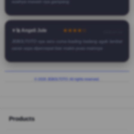
soalnya maxwin nya gampang
Angeli Jule
★★★★☆
2026-07-14
JEBOLTOTO nya seru cuma loading kadang agak lambat
saran saya dipercepat biar makin puas mainnya
© 2026 JEBOLTOTO. All rights reserved.
Buka
Footer Navigation
Products