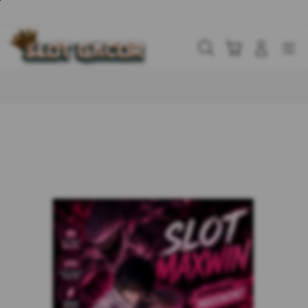
Skip
to
content
Cari
Troli
Login
Navigation
Buka Info Lebih Lanjut