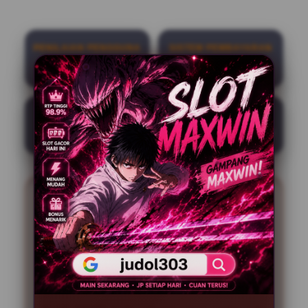
PENILAIAN PENGGUNA
SISTEM PEMBAYARAN
120.123.003
5 Metode
LAYANAN SUPPORT
SISTEM
24/7
Pragmatic Play
JEBOLTOTO
adalah bandar togel Asia terpopuler
dan link situs TOTO slot gacor terpercaya. Kami
menyediakan pasaran togel resmi terlengkap,
game slot online gampang menang, serta
transaksi aman dengan layanan online 24 jam
nonstop setiap hari!