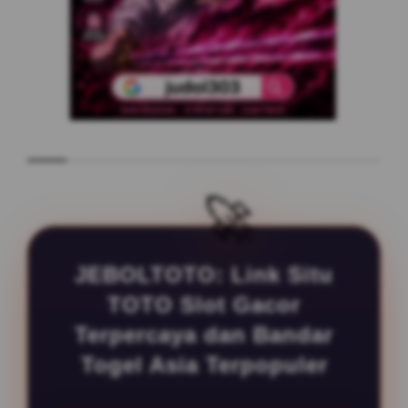
JEBOLTOTO: Link Situ
TOTO Slot Gacor
Terpercaya dan Bandar
Togel Asia Terpopuler