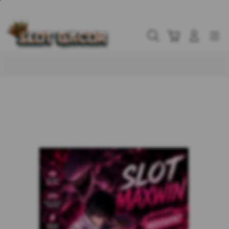
Skip
to
content
Cari
Troli
Login
Navigation
Buka Info Lebih Lanjut