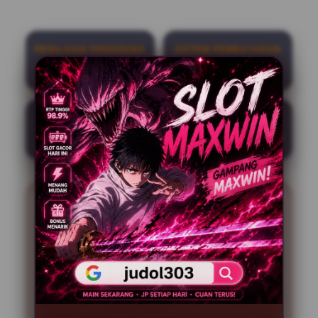
PENILAIAN PENGGUNA
SISTEM PEMBAYARAN
120.123.003
5 Metode
LAYANAN SUPPORT
SISTEM
24/7
Pragmatic Play
JEBOLTOTO
adalah bandar togel Asia terpopuler
dan link situs TOTO slot gacor terpercaya. Kami
menyediakan pasaran togel resmi terlengkap,
game slot online gampang menang, serta
transaksi aman dengan layanan online 24 jam
nonstop setiap hari!