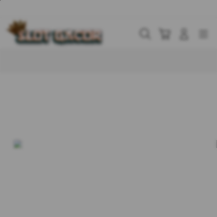
Skip
to
content
Cari
Troli
Login
Navigation
Buka Info Lebih Lanjut