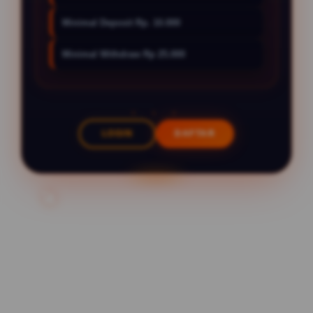
Minimal Deposit Rp. 10.000
Minimal Withdraw Rp 25.000
LOGIN
DAFTAR
Layer Popup Close
JEBOLTOTO: Link Situ
TOTO Slot Gacor Terpercaya
dan Bandar Togel Asia
Terpopuler