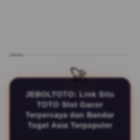
JEBOLTOTO: Link Situ
TOTO Slot Gacor
Terpercaya dan Bandar
Togel Asia Terpopuler