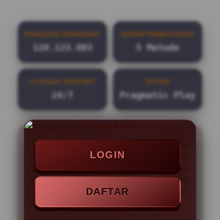
PENILAIAN PENGGUNA
SISTEM PEMBAYARAN
120.123.003
5 Metode
LAYANAN SUPPORT
SISTEM
24/7
Pragmatic Play
JEBOLTOTO
adalah bandar togel Asia terpopuler
LOGIN
dan link situs TOTO slot gacor terpercaya. Kami
menyediakan pasaran togel resmi terlengkap,
game slot online gampang menang, serta
DAFTAR
transaksi aman dengan layanan online 24 jam
nonstop setiap hari!