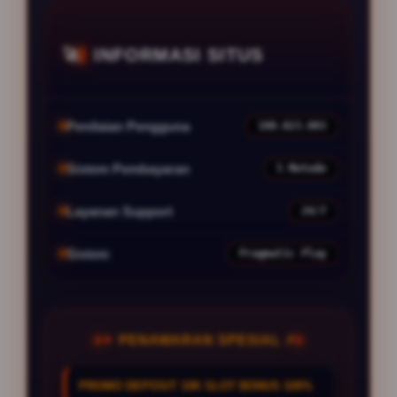
INFORMASI SITUS
Penilaian Pengguna
100.023.003
Sistem Pembayaran
5 Metode
Layanan Support
24/7
Sistem
Pragmatic Play
PENAWARAN SPESIAL
PROMO DEPOSIT 10K SLOT BONUS 100%