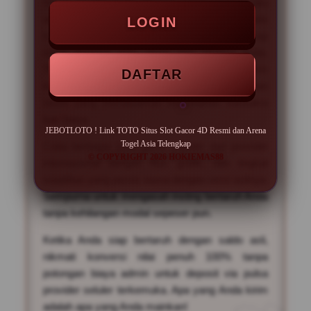
SLOT DEMO hadir sebagai solusi cerdas satu
atap untuk Anda! Kami menyediakan akses gratis
LOGIN
ke ribuan simulator mesin slot online terlengkap
untuk menguji pola, ritme, dan strategi Anda.
Tidak hanya sebagai tempat latihan, platform
DAFTAR
kami juga terintegrasi dengan gerbang taruhan
resmi yang menawarkan kemudahan transaksi
luar biasa.
JEBOTLOTO ! Link TOTO Situs Slot Gacor 4D Resmi dan Arena
Togel Asia Telengkap
Coba berbagai judul game populer dari provider
© COPYRIGHT 2026 HOKIEMAS88
internasional dengan fitur, grafik, dan tingkat
volatilitas yang persis sama dengan versi aslinya.
Sempurna untuk mengasah insting bertaruh Anda
tanpa kehilangan modal sepeser pun.
Ketika Anda siap bertaruh dengan saldo asli,
nikmati konversi nilai penuh 100% tanpa
potongan biaya admin untuk deposit via pulsa
provider seluler terkemuka. Apa yang Anda kirim
adalah apa yang Anda mainkan!