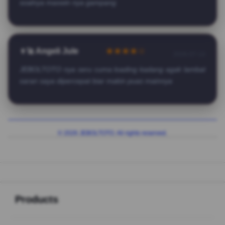
soalnya maxwin nya gampang
Angeli Jule
★★★★☆
2026-07-14
JEBOLTOTO nya seru cuma loading kadang agak lambat
saran saya dipercepat biar makin puas mainnya
© 2026 JEBOLTOTO. All rights reserved.
Buka
Footer Navigation
Products