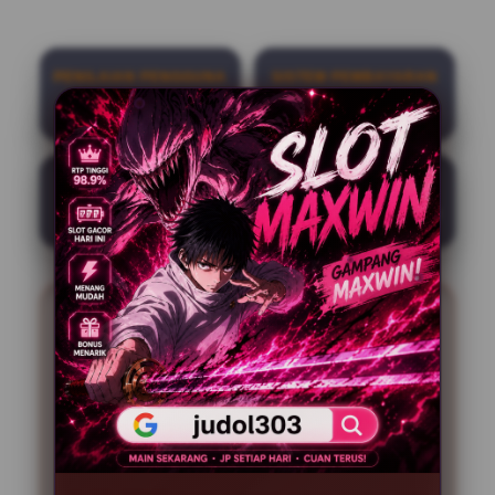
PENILAIAN PENGGUNA
SISTEM PEMBAYARAN
120.123.003
5 Metode
LAYANAN SUPPORT
SISTEM
24/7
Pragmatic Play
JEBOLTOTO
adalah bandar togel Asia terpopuler
dan link situs TOTO slot gacor terpercaya. Kami
menyediakan pasaran togel resmi terlengkap,
game slot online gampang menang, serta
transaksi aman dengan layanan online 24 jam
nonstop setiap hari!