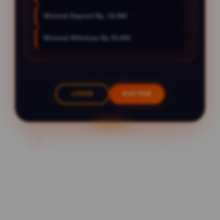
Minimal Deposit Rp. 10.000
Minimal Withdraw Rp 25.000
LOGIN
DAFTAR
Layer Popup Close
JEBOLTOTO: Link Situ
TOTO Slot Gacor Terpercaya
dan Bandar Togel Asia
Terpopuler