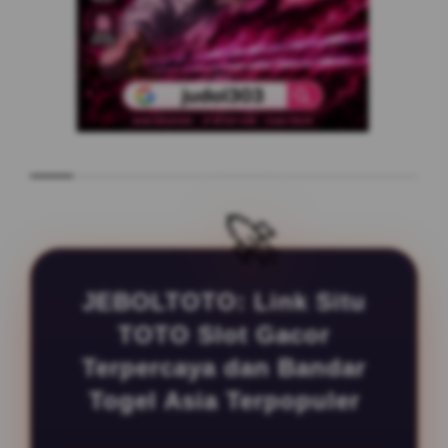
JEBOLTOTO: Link Situ
TOTO Slot Gacor
Terpercaya dan Bandar
Togel Asia Terpopuler