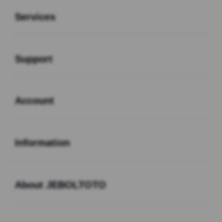
Buka
Services
Buka
Support
Buka
Account
Buka
Information
Buka
About JEBOLTOTO