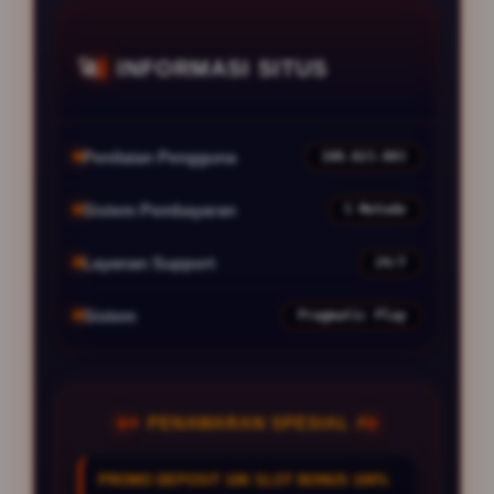
INFORMASI SITUS
Penilaian Pengguna
100.023.003
Sistem Pembayaran
5 Metode
Layanan Support
24/7
Sistem
Pragmatic Play
PENAWARAN SPESIAL
PROMO DEPOSIT 10K SLOT BONUS 100%