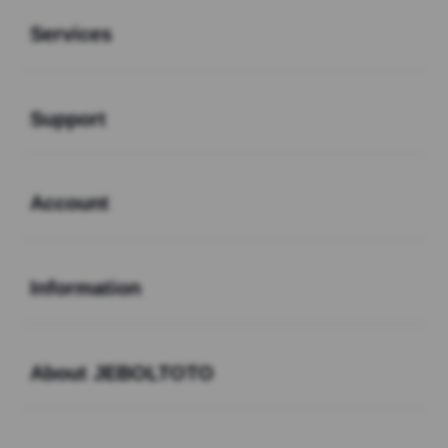
Buka
Services
Buka
Support
Buka
Account
Buka
Information
Buka
About JEBOLTOTO