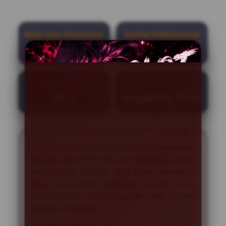
PENILAIAN PENGGUNA
SISTEM PEMBAYARAN
120.123.003
5 Metode
LAYANAN SUPPORT
SISTEM
24/7
Pragmatic Play
JEBOLTOTO
adalah bandar togel Asia terpopuler
dan link situs TOTO slot gacor terpercaya. Kami
menyediakan pasaran togel resmi terlengkap,
game slot online gampang menang, serta
transaksi aman dengan layanan online 24 jam
nonstop setiap hari!