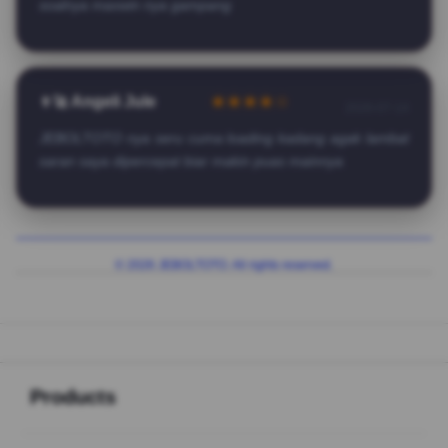
soalnya maxwin nya gampang
Angeli Jule
★★★★☆
2026-07-14
JEBOLTOTO nya seru cuma loading kadang agak lambat
saran saya dipercepat biar makin puas mainnya
© 2026 JEBOLTOTO. All rights reserved.
Buka
Footer Navigation
Products