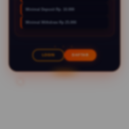
Minimal Deposit Rp. 10.000
Minimal Withdraw Rp 25.000
LOGIN
DAFTAR
Layer Popup Close
JEBOLTOTO: Link Situ
TOTO Slot Gacor Terpercaya
dan Bandar Togel Asia
Terpopuler