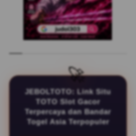
JEBOLTOTO: Link Situ
TOTO Slot Gacor
Terpercaya dan Bandar
Togel Asia Terpopuler