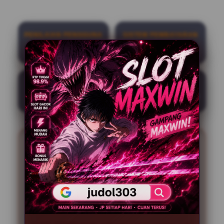
PENILAIAN PENGGUNA
SISTEM PEMBAYARAN
120.123.003
5 Metode
LAYANAN SUPPORT
SISTEM
24/7
Pragmatic Play
JEBOLTOTO
adalah bandar togel Asia terpopuler
dan link situs TOTO slot gacor terpercaya. Kami
menyediakan pasaran togel resmi terlengkap,
game slot online gampang menang, serta
transaksi aman dengan layanan online 24 jam
nonstop setiap hari!