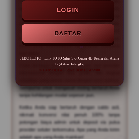
SLOT DEMO hadir sebagai solusi cerdas satu
atap untuk Anda! Kami menyediakan akses gratis
LOGIN
ke ribuan simulator mesin slot online terlengkap
untuk menguji pola, ritme, dan strategi Anda.
Tidak hanya sebagai tempat latihan, platform
DAFTAR
kami juga terintegrasi dengan gerbang taruhan
resmi yang menawarkan kemudahan transaksi
luar biasa.
JEBOTLOTO ! Link TOTO Situs Slot Gacor 4D Resmi dan Arena
Togel Asia Telengkap
Coba berbagai judul game populer dari provider
© COPYRIGHT 2026 HOKIEMAS88
internasional dengan fitur, grafik, dan tingkat
volatilitas yang persis sama dengan versi aslinya.
Sempurna untuk mengasah insting bertaruh Anda
tanpa kehilangan modal sepeser pun.
Ketika Anda siap bertaruh dengan saldo asli,
nikmati konversi nilai penuh 100% tanpa
potongan biaya admin untuk deposit via pulsa
provider seluler terkemuka. Apa yang Anda kirim
adalah apa yang Anda mainkan!