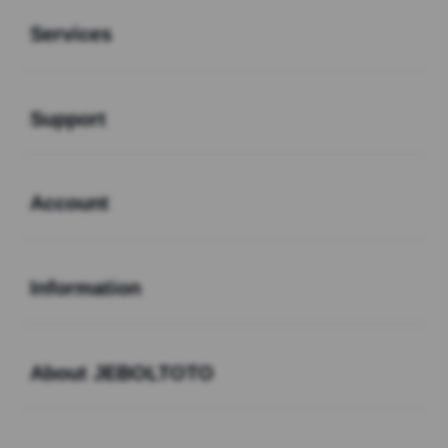
Buka
Services
Buka
Support
Buka
Account
Buka
Information
Buka
About JEBOLTOTO