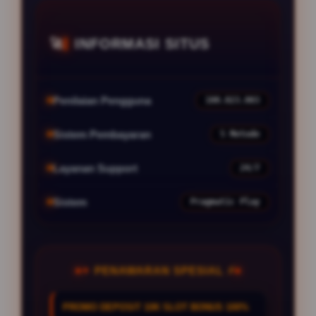
INFORMASI SITUS
Penilaian Pengguna
100.023.003
Sistem Pembayaran
5 Metode
Layanan Support
24/7
Sistem
Pragmatic Play
PENAWARAN SPESIAL
PROMO DEPOSIT 10K SLOT BONUS 100%