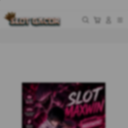
Skip
to
content
Cari
Troli
Login
Navigation
Buka Info Lebih Lanjut