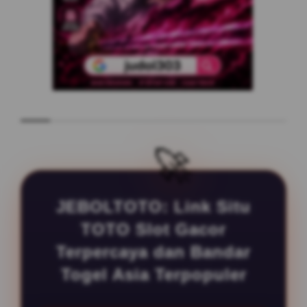
JEBOLTOTO: Link Situ
TOTO Slot Gacor
Terpercaya dan Bandar
Togel Asia Terpopuler