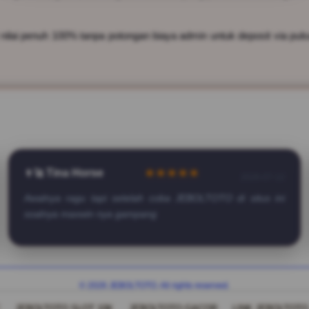
i nilai penuh 100% tanpa potongan biaya admin untuk deposit via pul
JEBOLTOTO
Tina Horse
★★★★★
2026-07-12
Awalnya ragu tapi setelah coba JEBOLTOTO di situs ini
soalnya maxwin nya gampang
© 2026 JEBOLTOTO. All rights reserved.
C
JEBOLTOTO SLOT 10K
JEBOLTOTO GACOR
LINK JEBOLTOTO