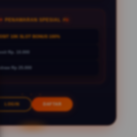
PENAWARAN SPESIAL
SIT 10K SLOT BONUS 100%
sit Rp. 10.000
hdraw Rp 25.000
LOGIN
DAFTAR