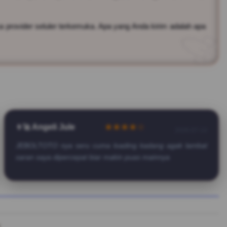
sa provider seluler terkemuka. Apa yang Anda kirim adalah apa
Angeli Jule
★★★★☆
2026-07-14
JEBOLTOTO nya seru cuma loading kadang agak lambat
saran saya dipercepat biar makin puas mainnya