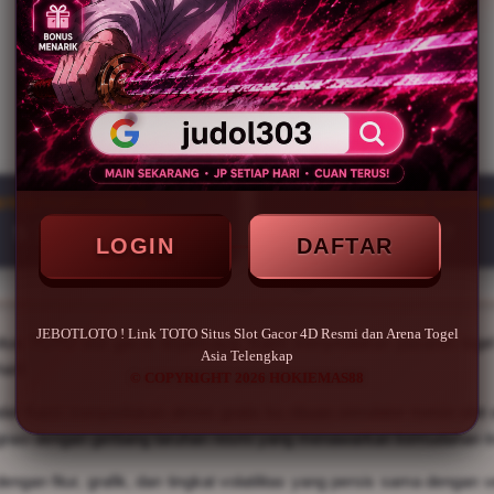
OTO Slot Gacor Terpercay
Terpopuler
ISTEM PEMBAYARAN
LAYANAN SUPPOR
5 Metode
24/7
LOGIN
DAFTAR
JEBOTLOTO ! Link TOTO Situs Slot Gacor 4D Resmi dan Arena Togel
 situs TOTO slot gacor terpercaya. Kami menyediakan pasaran toge
Asia Telengkap
ari!
© COPYRIGHT 2026 HOKIEMAS88
 Kami menyediakan akses gratis ke ribuan simulator mesin slot onl
ntegrasi dengan gerbang taruhan resmi yang menawarkan kemudahan tr
dengan fitur, grafik, dan tingkat volatilitas yang persis sama denga