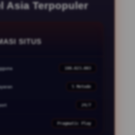
l Asia Terpopuler
MASI SITUS
ngguna
100.023.003
ayaran
5 Metode
ort
24/7
Pragmatic Play