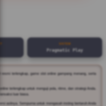
a dan Bandar Togel Asia
T
SISTEM
Pragmatic Play
l resmi terlengkap, game slot online gampang menang, serta
ine terlengkap untuk menguji pola, ritme, dan strategi Anda.
ansaksi luar biasa.
n versi aslinya. Sempurna untuk mengasah insting bertaruh Anda