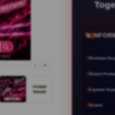
Toge
INFOR
Penilaian Pe
Sebelumnya
Berikutnya
Sistem Pemb
+4 lebih
Layanan Supp
banyak
Sistem