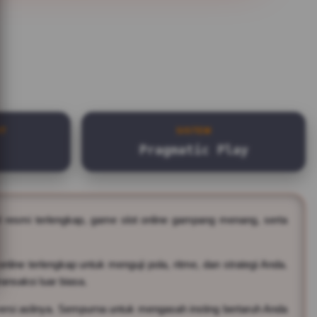
a dan Bandar Togel Asia
T
SISTEM
Pragmatic Play
l resmi terlengkap, game slot online gampang menang, serta
ine terlengkap untuk menguji pola, ritme, dan strategi Anda.
ansaksi luar biasa.
n versi aslinya. Sempurna untuk mengasah insting bertaruh Anda