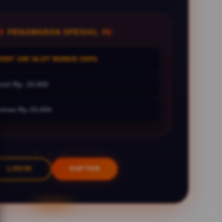
PENAWARAN SPESIAL
SIT 10K SLOT BONUS 100%
sit Rp. 10.000
hdraw Rp 25.000
LOGIN
DAFTAR