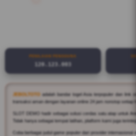
Layer Popup Close
JEBOLTOTO: Link Situ T
PENILAIAN PENGGUNA
S
120.123.003
JEBOLTOTO
adalah bandar togel Asia terpopuler dan link
transaksi aman dengan layanan online 24 jam nonstop setiap h
SLOT DEMO hadir sebagai solusi cerdas satu atap untuk Anda!
Tidak hanya sebagai tempat latihan, platform kami juga teri
Coba berbagai judul game populer dari provider internasional 