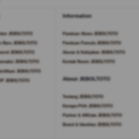
Information
mber JEBOLTOTO
Panduan Akses JEBOLTOTO
un Baru JEBOLTOTO
Panduan Pemula JEBOLTOTO
sword JEBOLTOTO
Aturan & Kebijakan JEBOLTOTO
ransaksi JEBOLTOTO
Kontak Resmi JEBOLTOTO
erifikasi JEBOLTOTO
About JEBOLTOTO
VIP JEBOLTOTO
Tentang JEBOLTOTO
Kenapa Pilih JEBOLTOTO
Partner & Affiliate JEBOLTOTO
Brand & Identitas JEBOLTOTO