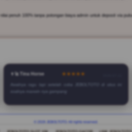
i nilai penuh 100% tanpa potongan biaya admin untuk deposit via pul
JEBOLTOTO
Tina Horse
★★★★★
2026-07-12
Awalnya ragu tapi setelah coba JEBOLTOTO di situs ini
soalnya maxwin nya gampang
© 2026 JEBOLTOTO. All rights reserved.
C
JEBOLTOTO SLOT 10K
JEBOLTOTO GACOR
LINK JEBOLTOTO