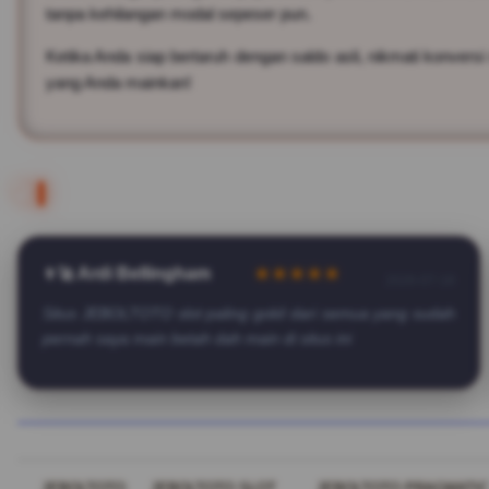
tanpa kehilangan modal sepeser pun.
Ketika Anda siap bertaruh dengan saldo asli, nikmati konvers
yang Anda mainkan!
ULASAN TERBARU KOMUNITAS 
Ardi Bellingham
★★★★★
2026-07-18
Situs JEBOLTOTO slot paling gokil dari semua yang sudah
pernah saya main betah dah main di situs ini
JEBOLTOTO
JEBOLTOTO SLOT
JEBOLTOTO PRAGMATI