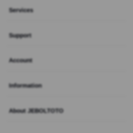
Buka
Services
Buka
Support
Buka
Account
Buka
Information
Buka
About JEBOLTOTO