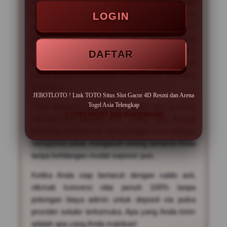
SLOT DEMO hadir sebagai solusi cerdas satu
atap untuk Anda! Kami menyediakan akses gratis
LOGIN
ke ribuan simulator mesin slot online terlengkap
untuk menguji pola, ritme, dan strategi Anda.
Tidak hanya sebagai tempat latihan, platform
DAFTAR
kami juga terintegrasi dengan gerbang taruhan
resmi yang menawarkan kemudahan transaksi
luar biasa.
JEBOTLOTO ! Link TOTO Situs Slot Gacor 4D Resmi dan Arena
Togel Asia Telengkap
Coba berbagai judul game populer dari provider
© COPYRIGHT 2026 HOKIEMAS88
internasional dengan fitur, grafik, dan tingkat
volatilitas yang persis sama dengan versi aslinya.
Sempurna untuk mengasah insting bertaruh Anda
tanpa kehilangan modal sepeser pun.
Ketika Anda siap bertaruh dengan saldo asli,
nikmati konversi nilai penuh 100% tanpa
potongan biaya admin untuk deposit via pulsa
provider seluler terkemuka. Apa yang Anda kirim
adalah apa yang Anda mainkan!