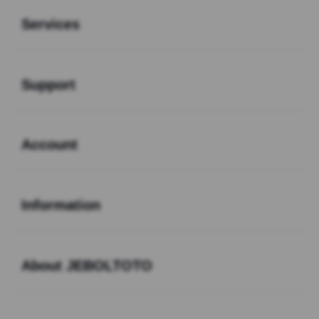
Buka
Services
Buka
Support
Buka
Account
Buka
Information
Buka
About JEBOLTOTO