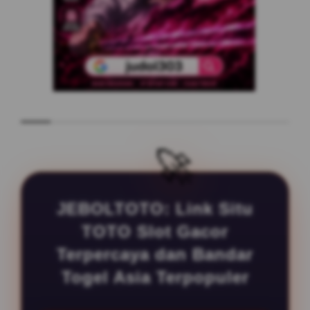
JEBOLTOTO: Link Situ
TOTO Slot Gacor
Terpercaya dan Bandar
Togel Asia Terpopuler