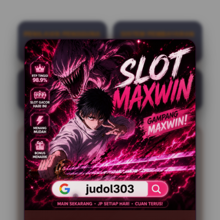
PENILAIAN PENGGUNA
SISTEM PEMBAYARAN
120.123.003
5 Metode
LAYANAN SUPPORT
SISTEM
24/7
Pragmatic Play
JEBOLTOTO
adalah bandar togel Asia terpopuler
dan link situs TOTO slot gacor terpercaya. Kami
menyediakan pasaran togel resmi terlengkap,
game slot online gampang menang, serta
transaksi aman dengan layanan online 24 jam
nonstop setiap hari!