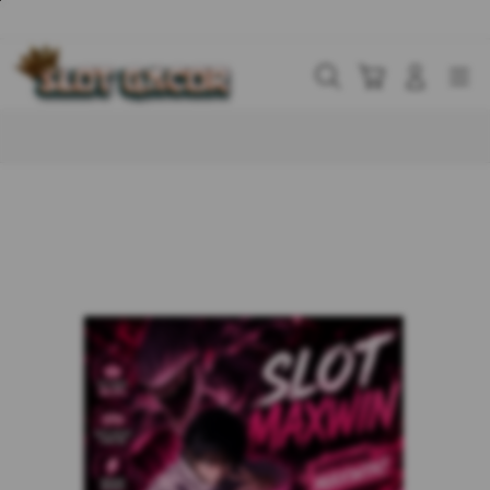
Skip
to
content
Cari
Troli
Login
Navigation
Buka Info Lebih Lanjut