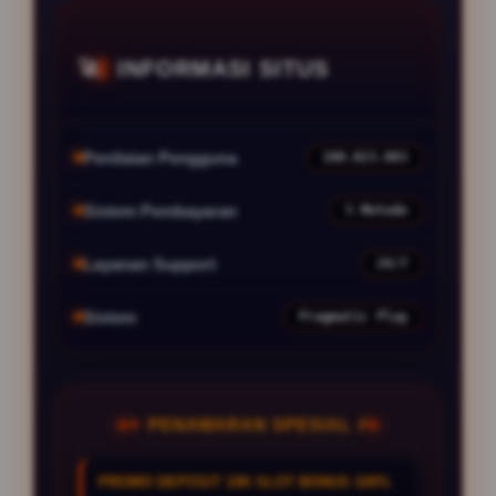
INFORMASI SITUS
Penilaian Pengguna
100.023.003
Sistem Pembayaran
5 Metode
Layanan Support
24/7
Sistem
Pragmatic Play
PENAWARAN SPESIAL
PROMO DEPOSIT 10K SLOT BONUS 100%