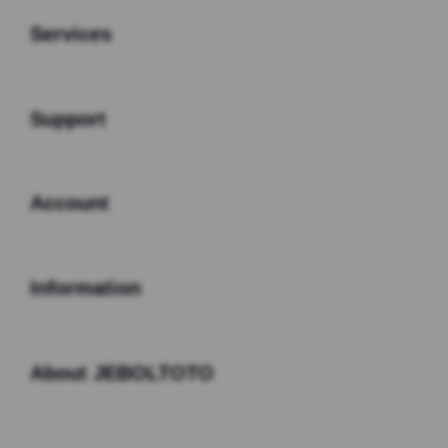
Buka
Services
Buka
Support
Buka
Account
Buka
Information
Buka
About JEBOLTOTO