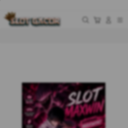
Skip
to
content
Cari
Troli
Login
Navigation
Buka Info Lebih Lanjut