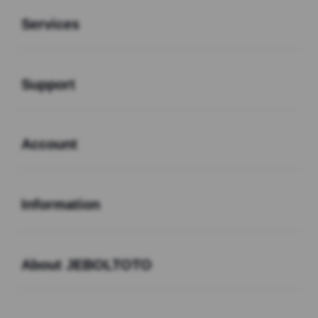
Buka
Services
Buka
Support
Buka
Account
Buka
Information
Buka
About JEBOLTOTO