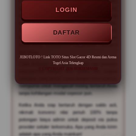
SLOT DEMO hadir sebagai solusi cerdas satu
atap untuk Anda! Kami menyediakan akses gratis
LOGIN
ke ribuan simulator mesin slot online terlengkap
untuk menguji pola, ritme, dan strategi Anda.
Tidak hanya sebagai tempat latihan, platform
DAFTAR
kami juga terintegrasi dengan gerbang taruhan
resmi yang menawarkan kemudahan transaksi
luar biasa.
JEBOTLOTO ! Link TOTO Situs Slot Gacor 4D Resmi dan Arena
Togel Asia Telengkap
Coba berbagai judul game populer dari provider
© COPYRIGHT 2026 HOKIEMAS88
internasional dengan fitur, grafik, dan tingkat
volatilitas yang persis sama dengan versi aslinya.
Sempurna untuk mengasah insting bertaruh Anda
tanpa kehilangan modal sepeser pun.
Ketika Anda siap bertaruh dengan saldo asli,
nikmati konversi nilai penuh 100% tanpa
potongan biaya admin untuk deposit via pulsa
provider seluler terkemuka. Apa yang Anda kirim
adalah apa yang Anda mainkan!