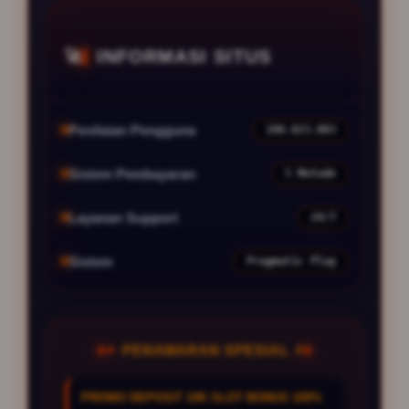
INFORMASI SITUS
Penilaian Pengguna
100.023.003
Sistem Pembayaran
5 Metode
Layanan Support
24/7
Sistem
Pragmatic Play
PENAWARAN SPESIAL
PROMO DEPOSIT 10K SLOT BONUS 100%