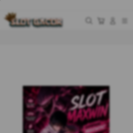
Skip
to
content
Cari
Troli
Login
Navigation
Buka Info Lebih Lanjut