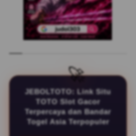
JEBOLTOTO: Link Situ
TOTO Slot Gacor
Terpercaya dan Bandar
Togel Asia Terpopuler