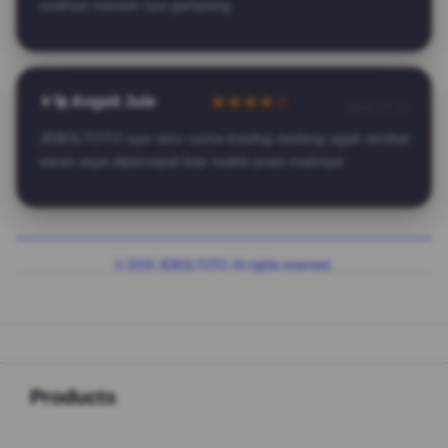
soalnya maxwin nya gampang
Angeli Jule
★★★★☆
2026-07-14
JEBOLTOTO nya seru cuma loading kadang agak lambat
saran saya dipercepat biar makin puas mainnya
© 2026 JEBOLTOTO. All rights reserved.
Buka
Footer Navigation
Products