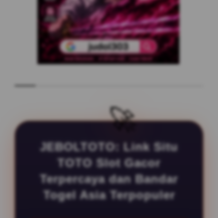
JEBOLTOTO: Link Situ
TOTO Slot Gacor
Terpercaya dan Bandar
Togel Asia Terpopuler