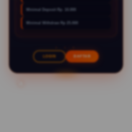
Minimal Deposit Rp. 10.000
Minimal Withdraw Rp 25.000
LOGIN
DAFTAR
Layer Popup Close
JEBOLTOTO: Link Situ
TOTO Slot Gacor Terpercaya
dan Bandar Togel Asia
Terpopuler