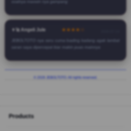
soalnya maxwin nya gampang
Angeli Jule
★★★★☆
2026-07-14
JEBOLTOTO nya seru cuma loading kadang agak lambat
saran saya dipercepat biar makin puas mainnya
© 2026 JEBOLTOTO. All rights reserved.
Buka
Footer Navigation
Products