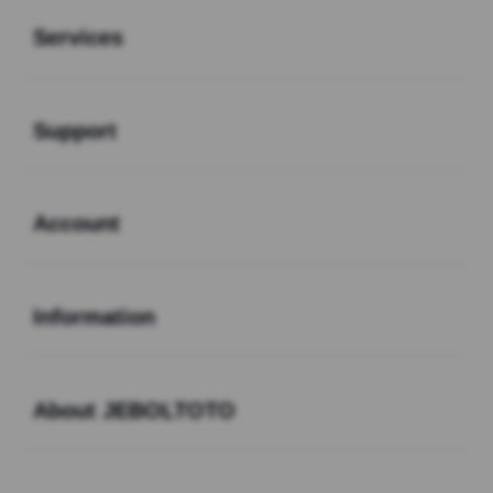
Buka
Services
Buka
Support
Buka
Account
Buka
Information
Buka
About JEBOLTOTO