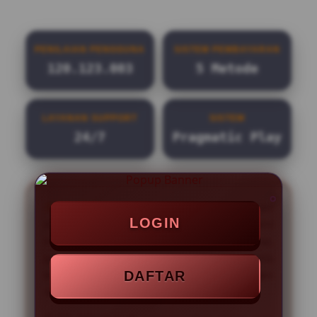
PENILAIAN PENGGUNA
SISTEM PEMBAYARAN
120.123.003
5 Metode
LAYANAN SUPPORT
SISTEM
24/7
Pragmatic Play
JEBOLTOTO
adalah bandar togel Asia terpopuler
LOGIN
dan link situs TOTO slot gacor terpercaya. Kami
menyediakan pasaran togel resmi terlengkap,
game slot online gampang menang, serta
DAFTAR
transaksi aman dengan layanan online 24 jam
nonstop setiap hari!