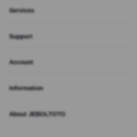
Buka
Services
Buka
Support
Buka
Account
Buka
Information
Buka
About JEBOLTOTO